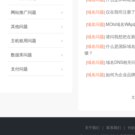
域名问题
仅在我司注册了
网站推广问题
[
]
域名问题
MObi域名WA
[
]
其他问题
域名问题
请问我想把在
[
]
主机租用问题
域名问题
什么是国际域
[
]
缀？
数据库问题
域名问题
域名DNS相关
[
]
支付问题
域名问题
如何为企业品
[
]
文
关于我们
|
联系我们
|
付款