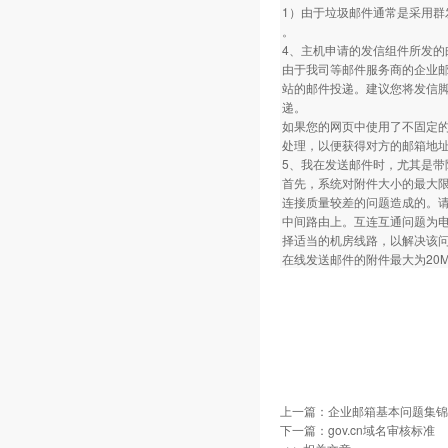
1）由于垃圾邮件通常是采用群
。
4、主机申请的发信组件所发的
由于我司等邮件服务商的企业
站的邮件投递。建议您将发信脚
递。
如果您的网页中使用了不固定的
处理，以便获得对方的邮箱地
5、我在发送邮件时，尤其是
首先，系统对附件大小的最大限
连接质量较差的问题造成的。请您在
中间路由上。互连互通问题为
择适当的机房线路，以解决该
在线发送邮件的附件最大为20M,
上一篇：
企业邮箱基本问题集锦
下一篇：
gov.cn域名审核标准