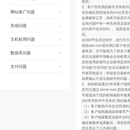
核实。
2、客户发给我的邮件没有收到
网站推广问题
首先确定您的域名的mx记录是
如果解析正常，则有可能是对
这类问题中有一种具体情况是
其他问题
的内容中包含553）。原因是
回。
主机租用问题
在SMTP会话过程中，进行对
假设abc.com是向我们客户发信
服务器，但可能他为了群发大量
数据库问题
的抗垃圾邮件策略会自动检查出
您所使用的我司企业邮局是高
支付问题
护功能”中所列的“抗击垃圾邮
件被系统提示：怀疑是垃圾邮件
如果确认不是垃圾邮件的问题
3、我的邮箱通过OE等客户端
您可以通过 telnet mai
可能是由于您的邮箱被邮件服
(0)OE等软件中没有在“我的
（1）客户邮箱中存在空间满
（2）客户端电脑感染病毒而产
（3）客户端频繁发送邮件达到
确定被服务端屏蔽后，请您按
您注意以下几方面问题：