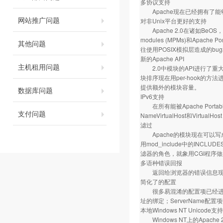
多协议支持
Apache现在已经拥有了能够
网站推广问题
对非Unix平台更好的支持
Apache 2.0在诸如BeOS，
modules (MPMs)和Apac
其他问题
往使用POSIX模拟层造成的bu
新的Apache API
主机租用问题
2.0中模块的API进行了重大
块排序现在用per-hook的
提供额外的模块容量。
数据库问题
IPv6支持
在所有能被Apache Portabl
支付问题
NameVirtualHost和Virtua
滤过
Apache的模块现在可以
用mod_include中的INC
滤器的角色，就象用CGI程序
多语种错误回报
返回给浏览器的错误信息现在
简化了的配置
很多易混淆的配置项已经进行了简化
址的绑定；ServerName
本地Windows NT Unicode支持
Windows NT上的Apach