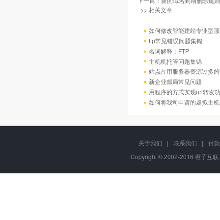
下一篇：
新的域名到期删除规则
>> 相关文章
如何修改智能建站专业型顶
ftp常见错误问题集锦
名词解释：FTP
主机机托管问题集锦
站点占用服务器资源过多的
新企业邮局常见问题
用程序的方式实现url转发
如何将我司申请的虚拟主机
关于我们
|
联系我们
|
付款
Copyright © 2002-2016 橙子互联,