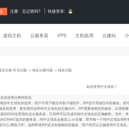
注册
忘记密码?
快捷登录:
虚拟主机
云服务器
VPS
主机租用
云建站
域名注册-常见问题
→
域名注册问题
→ 域名问题
如何使用中文域名？
域名的使用分两种情况
n结尾的中文域名的使用：用户不用下载任何客户端软件，ISP也不用做任何的修改。就
域名的使用：要实现对这种纯中文域名的正确访问，ISP需要做相应的修改，以便能够
器的DNS设置指向这台服务器，它同样可以完成对纯中文域名的正确解析。另外，考
指向CNNIC提供的服务器，纯中文域名会被加上.cn后缀，即对每一个纯中文域名同时
信息中心.网络.CN"。这样即使ISP还没有做相应的修改，用户也可以正确使用中文域名