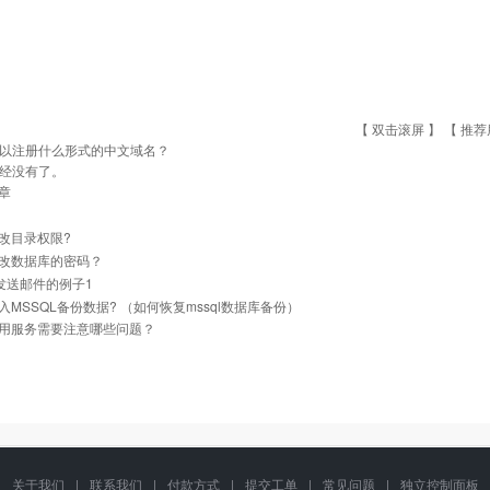
【 双击滚屏 】 【
推荐
以注册什么形式的中文域名？
经没有了。
章
改目录权限?
改数据库的密码？
l 发送邮件的例子1
入MSSQL备份数据? （如何恢复mssql数据库备份）
用服务需要注意哪些问题？
关于我们
|
联系我们
|
付款方式
|
提交工单
|
常见问题
|
独立控制面板