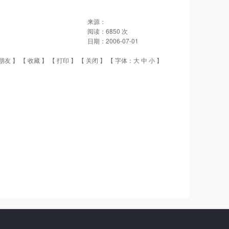
来源：
阅读：
6850
次
日期：
2006-07-01
朋友
】 【
收藏
】 【
打印
】 【
关闭
】 【 字体：
大
中
小
】