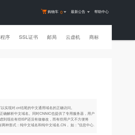
购物车
最新公告
帮助中心
0
小程序
SSL证书
邮局
云虚机
商标
可以实现对.cn结尾的中文通用域名的正确访问。
正确解析中文域名。同时CNNIC也提供了专用服务器，用户
虑到现在有些ISP还没有做修改，而有些用户又不方便将
有两种形式：纯中文域名和纯中文域名.CN， 如："信息中心.
。